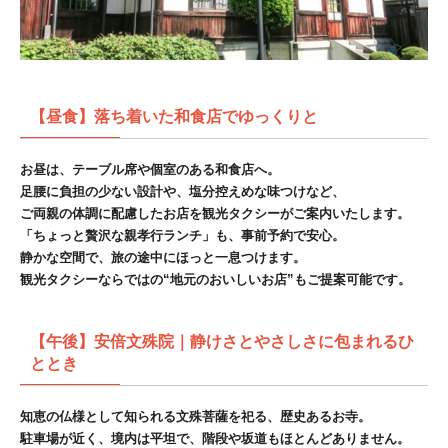
【昼食】落ち着いた和食店でゆっくりと
お昼は、テーブル席や個室のある和食店へ。
足腰に負担の少ない設計や、塩分控えめな味つけなど、
ご両親の体調に配慮したお店を観光タクシーがご案内いたします。
「ちょっと贅沢な親孝行ランチ」も、事前予約で安心。
静かな空間で、旅の途中にほっと一息つけます。
観光タクシーならではの“地元のおいしいお店”
もご提案可能です。
【午後】安倍文殊院｜静けさとやさしさに包まれるひ
ととき
知恵の仏様として知られる文殊菩薩を祀る、歴史あるお寺。
駐車場が近く、境内は平坦で、階段や坂道もほとんどありません。